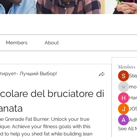
Members
About
Members
тирует- Лучший Выбор!
Ste
moh
lare del bruciatore di 
moheriz
Har
anata
JOS
e Grenade Fat Burner: Unlock your true 
Adh
que. Achieve your fitness goals with this 
See All
to help you shed fat while building lean 