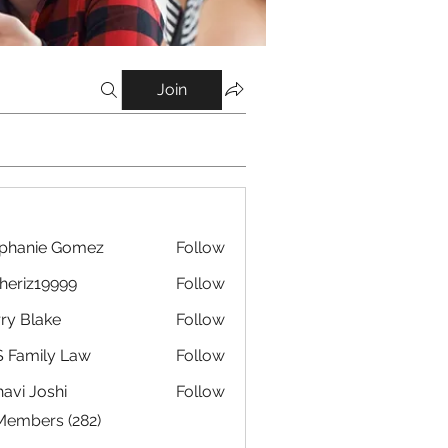
Join
phanie Gomez
Follow
eriz19999
Follow
19999
ry Blake
Follow
 Family Law
Follow
avi Joshi
Follow
 Members (282)