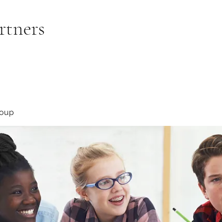
rtners
roup