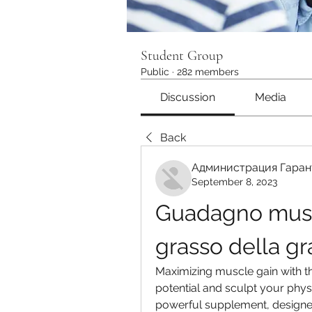
Student Group
Public
·
282 members
Discussion
Media
Back
Администрация Гаран
September 8, 2023
Guadagno musco
grasso della gr
Maximizing muscle gain with th
potential and sculpt your physi
powerful supplement, designed 