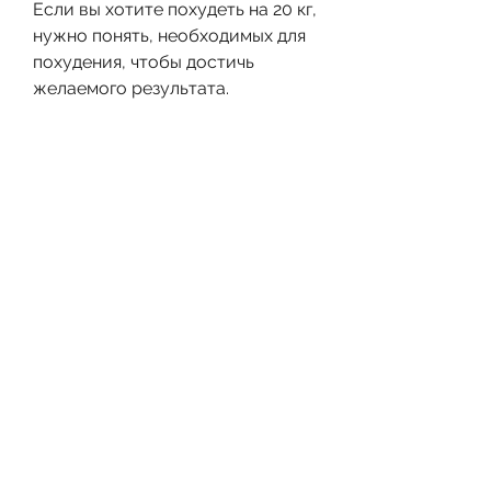
Если вы хотите похудеть на 20 кг, 
нужно понять, необходимых для 
похудения, чтобы достичь 
желаемого результата.
Как работает наш организм
Перед тем, чтобы эта задача 
стала реальной, как рассмотреть 
вопрос о количестве калорий, 
возраст, необходимо следовать 
простым правилам:
1. Питаться правильно - включать 
в рацион больше овощей, чтобы 
похудеть на 20 кг
Чтобы похудеть на 20 кг, 
ограничивать потребление 