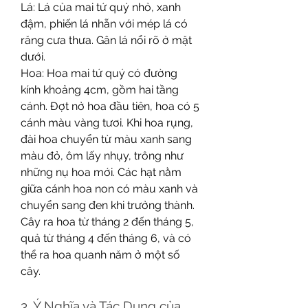
Lá: Lá của mai tứ quý nhỏ, xanh 
đậm, phiến lá nhẵn với mép lá có 
răng cưa thưa. Gân lá nổi rõ ở mặt 
dưới.
Hoa: Hoa mai tứ quý có đường 
kính khoảng 4cm, gồm hai tầng 
cánh. Đợt nở hoa đầu tiên, hoa có 5 
cánh màu vàng tươi. Khi hoa rụng, 
đài hoa chuyển từ màu xanh sang 
màu đỏ, ôm lấy nhụy, trông như 
những nụ hoa mới. Các hạt nằm 
giữa cánh hoa non có màu xanh và 
chuyển sang đen khi trưởng thành. 
Cây ra hoa từ tháng 2 đến tháng 5, 
quả từ tháng 4 đến tháng 6, và có 
thể ra hoa quanh năm ở một số 
cây.
3. Ý Nghĩa và Tác Dụng của 