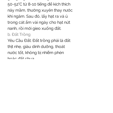
50-52°C từ 8-10 tiếng để kích thích 
nảy mầm, thường xuyên thay nước 
khi ngâm. Sau đó, lấy hạt ra và ủ 
trong cát ẩm vài ngày cho hạt nứt 
nanh, rồi mới gieo xuống đất.
b. Đất Trồng
Yêu Cầu Đất: Đất trồng phải là đất 
thịt nhẹ, giàu dinh dưỡng, thoát 
nước tốt, không bị nhiễm phèn 
hoặc đất chua.
Trồng Chậu: Nếu trồng cây trong 
chậu, nên trộn đất với phân hữu cơ 
theo tỷ lệ 7:3 để cung cấp đủ dinh 
dưỡng cho cây.
c. Tưới Nước và Bón Phân
Tưới Nước: Tưới nước hợp lý, tránh 
tưới quá nhiều khiến đất ngập úng, 
nhất là vào mùa mưa. Nếu thấy lá 