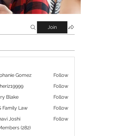
Join
phanie Gomez
Follow
eriz19999
Follow
19999
ry Blake
Follow
 Family Law
Follow
avi Joshi
Follow
 Members (282)