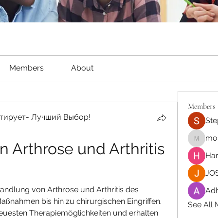
Members
About
Members
тирует- Лучший Выбор!
Ste
moh
Arthrose und Arthritis 
moheriz
Har
JOS
handlung von Arthrose und Arthritis des 
Adh
ßnahmen bis hin zu chirurgischen Eingriffen. 
See All
neuesten Therapiemöglichkeiten und erhalten 