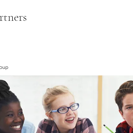
rtners
roup