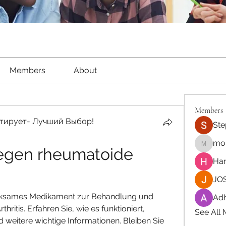
Members
About
Members
тирует- Лучший Выбор!
Ste
moh
gen rheumatoide 
moheriz
Har
JOS
irksames Medikament zur Behandlung und 
Adh
itis. Erfahren Sie, wie es funktioniert, 
See All
eitere wichtige Informationen. Bleiben Sie 