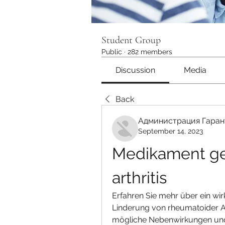
Student Group
Public
·
282 members
Discussion
Media
Back
Администрация Гаран
September 14, 2023
Medikament ge
arthritis
Erfahren Sie mehr über ein w
Linderung von rheumatoider Arthr
mögliche Nebenwirkungen und w