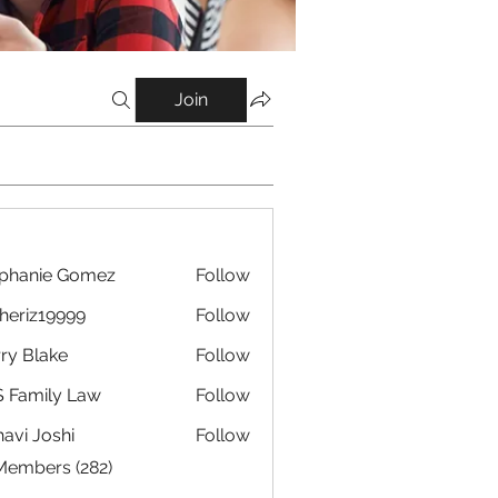
Join
phanie Gomez
Follow
eriz19999
Follow
19999
ry Blake
Follow
 Family Law
Follow
avi Joshi
Follow
 Members (282)