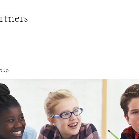
rtners
roup