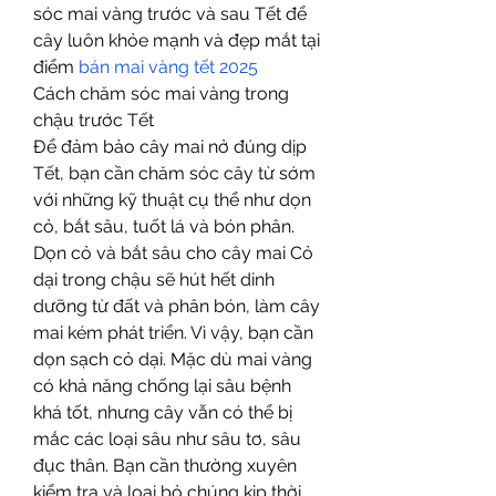
sóc mai vàng trước và sau Tết để 
cây luôn khỏe mạnh và đẹp mắt tại 
điểm 
bán mai vàng tết 2025
Cách chăm sóc mai vàng trong 
chậu trước Tết
Để đảm bảo cây mai nở đúng dịp 
Tết, bạn cần chăm sóc cây từ sớm 
với những kỹ thuật cụ thể như dọn 
cỏ, bắt sâu, tuốt lá và bón phân.
Dọn cỏ và bắt sâu cho cây mai Cỏ 
dại trong chậu sẽ hút hết dinh 
dưỡng từ đất và phân bón, làm cây 
mai kém phát triển. Vì vậy, bạn cần 
dọn sạch cỏ dại. Mặc dù mai vàng 
có khả năng chống lại sâu bệnh 
khá tốt, nhưng cây vẫn có thể bị 
mắc các loại sâu như sâu tơ, sâu 
đục thân. Bạn cần thường xuyên 
kiểm tra và loại bỏ chúng kịp thời 