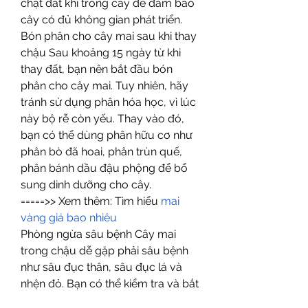
chặt đất khi trồng cây để đảm bảo 
cây có đủ không gian phát triển.
Bón phân cho cây mai sau khi thay 
chậu Sau khoảng 15 ngày từ khi 
thay đất, bạn nên bắt đầu bón 
phân cho cây mai. Tuy nhiên, hãy 
tránh sử dụng phân hóa học, vì lúc 
này bộ rễ còn yếu. Thay vào đó, 
bạn có thể dùng phân hữu cơ như 
phân bò đã hoai, phân trùn quế, 
phân bánh dầu đậu phộng để bổ 
sung dinh dưỡng cho cây.
=====>> Xem thêm: Tìm hiểu 
mai 
vàng giá bao nhiêu
Phòng ngừa sâu bệnh Cây mai 
trong chậu dễ gặp phải sâu bệnh 
như sâu đục thân, sâu đục lá và 
nhện đỏ. Bạn có thể kiểm tra và bắt 
sâu thủ công. Nếu rầy mềm xuất 