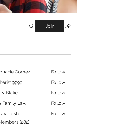
Join
phanie Gomez
Follow
eriz19999
Follow
19999
ry Blake
Follow
 Family Law
Follow
avi Joshi
Follow
 Members (282)