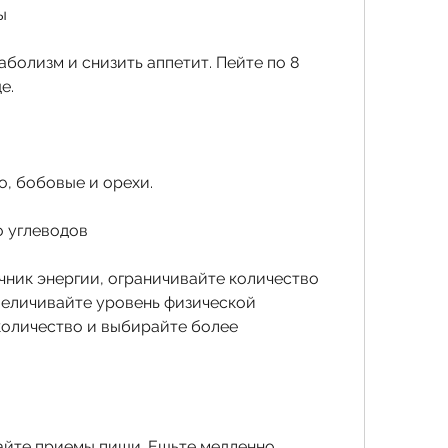
ы
болизм и снизить аппетит. Пейте по 8 
е.
о, бобовые и орехи.
о углеводов
чник энергии, ограничивайте количество 
увеличивайте уровень физической 
количество и выбирайте более 
айте приемы пищи. Ешьте медленно, 