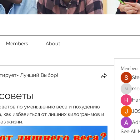
Members
About
Members
тирует- Лучший Выбор!
Ste
moh
 советы
moheriz
Har
оветов по уменьшению веса и похудению 
JOS
, как избавиться от лишних килограммов и 
аз жизни.
Adh
See All