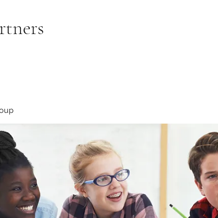
rtners
roup