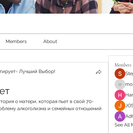
Members
About
Members
тирует- Лучший Выбор!
Ste
moh
ет
moheriz
Har
ория о матери, которая пьет в свой 70-
JOS
роблему алкоголизма и семейных отношений 
Adh
See All