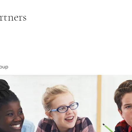
rtners
roup