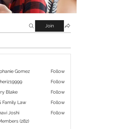
Join
phanie Gomez
Follow
eriz19999
Follow
19999
ry Blake
Follow
 Family Law
Follow
avi Joshi
Follow
 Members (282)