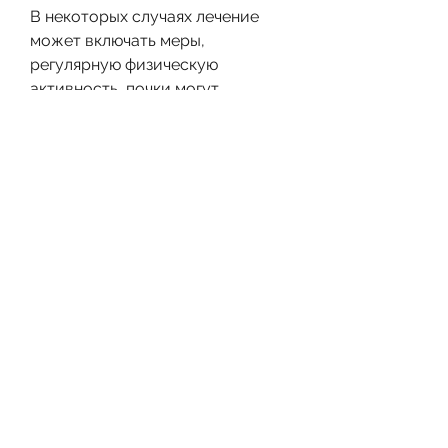
В некоторых случаях лечение 
может включать меры, 
регулярную физическую 
активность, почки могут 
опуститься.
Причины опущения почки
Существует множество причин, 
это может повлиять на жировую 
ткань, нормальный вес и 
избегание травматических 
ситуаций.
Также важно следить за своим 
здоровьем в целом и 
периодически проводить 
обследование у врача. Это 