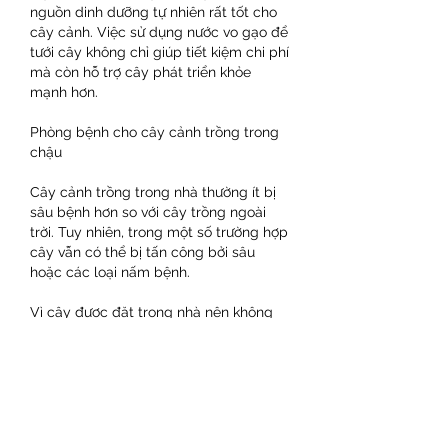
nguồn dinh dưỡng tự nhiên rất tốt cho 
cây cảnh. Việc sử dụng nước vo gạo để 
tưới cây không chỉ giúp tiết kiệm chi phí 
mà còn hỗ trợ cây phát triển khỏe 
mạnh hơn.
Phòng bệnh cho cây cảnh trồng trong 
chậu
Cây cảnh trồng trong nhà thường ít bị 
sâu bệnh hơn so với cây trồng ngoài 
trời. Tuy nhiên, trong một số trường hợp 
cây vẫn có thể bị tấn công bởi sâu 
hoặc các loại nấm bệnh.
Vì cây được đặt trong nhà nên không 
nên sử dụng các loại thuốc trừ sâu hóa 
học mạnh, tránh ảnh hưởng đến sức 
khỏe của các thành viên trong gia đình.
Trong trường hợp cây xuất hiện sâu 
nhỏ, có thể sử dụng một số biện pháp 