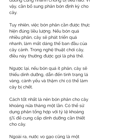
dưỡng cũng nhanh chóng bị tiêu hao. Vì 
vậy, cần bổ sung phân bón định kỳ cho 
cây.
Tuy nhiên, việc bón phân cần được thực 
hiện đúng liều lượng. Nếu bón quá 
nhiều phân, cây sẽ phát triển quá 
nhanh, làm mất dáng thế ban đầu của 
cây cảnh. Trong nghệ thuật chơi cây, 
điều này thường được gọi là phá thế.
Ngược lại, nếu bón quá ít phân, cây sẽ 
thiếu dinh dưỡng, dẫn đến tình trạng lá 
vàng, cành yếu và thậm chí có thể làm 
cây bị chết.
Cách tốt nhất là nên bón phân cho cây 
khoảng nửa tháng một lần. Có thể sử 
dụng phân tổng hợp với tỷ lệ khoảng 
5% để cung cấp dinh dưỡng cần thiết 
cho cây.
Ngoài ra, nước vo gạo cũng là một 