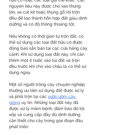
hữu cơ hoặc các loại giá thể khác. Các 
nguyên liệu này được cho vào thùng 
lớn, xe cút kít hoặc thùng gỗ rồi trộn 
đều để tạo thành hỗn hợp đất giàu dinh 
dưỡng và có độ thông thoáng tốt.
Nếu không có thời gian tự trộn đất, có 
thể sử dụng các loại đất hữu cơ được 
đóng bao sẵn bán tại các cửa hàng cây 
cảnh. Khi sử dụng loại đất này, chỉ cần 
thêm một ít nước vào túi đất và trộn 
đều trước khi cho vào chậu là có thể sử 
dụng ngay.
Một số người trồng cây chuyên nghiệp 
thường ưu tiên sử dụng đất được xử lý 
và phối trộn tại các 
vườn ươm cây 
giống
 uy tín. Những loại đất này đã 
được xử lý mầm bệnh, đảm bảo độ tơi 
xốp và cung cấp đầy đủ dinh dưỡng 
cần thiết cho cây trong giai đoạn đầu 
phát triển.