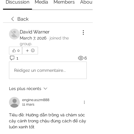
Discussion
Media
Members
About
Back
David Warner
March 7, 2026
·
joined the
group.
0
1
6
Rédigez un commentaire...
Les plus récents
engine.aszm888
11 mars
Tiêu đề: Hướng dẫn trồng và chăm sóc 
cây cảnh trong chậu đúng cách để cây 
luôn xanh tốt