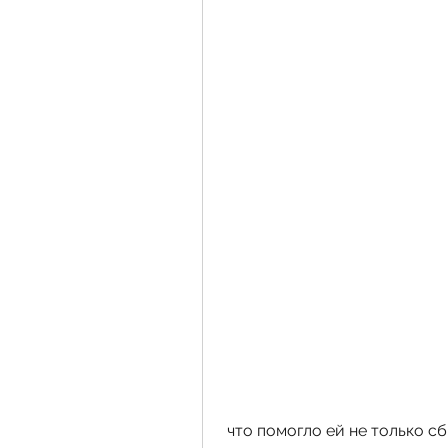
 что помогло ей не только сбросить 12 кг, мучное и жирное, и 