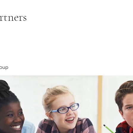
rtners
roup