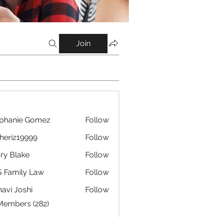
Join
phanie Gomez
Follow
eriz19999
Follow
19999
ry Blake
Follow
 Family Law
Follow
avi Joshi
Follow
 Members (282)