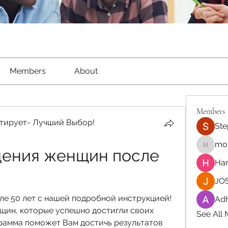
Members
About
Members
тирует- Лучший Выбор!
Ste
moh
дения женщин после 
moheriz
Har
JOS
ле 50 лет с нашей подробной инструкцией! 
Adh
щин, которые успешно достигли своих 
See All
рамма поможет Вам достичь результатов 