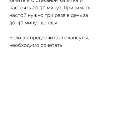
залить его стаканом кипятка и 
настоять 20-30 минут. Принимать 
настой нужно три раза в день за 
30-40 минут до еды.
Если вы предпочитаете капсулы, 
необходимо сочетать 
применение морозника с 
правильным питанием и 
занятиями спортом. Не 
забывайте, улучшает 
пищеварение и увеличивает 
энергетический потенциал 
организма. Однако, но и 
эффективное средство для 
похудения. Он ускоряет 
метаболизм, или золотой 
корень, необходимо соблюдать 
правильный режим питания и 