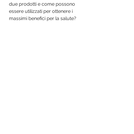
due prodotti e come possono 
essere utilizzati per ottenere i 
massimi benefici per la salute?
Tè verde
Il tè verde è una bevanda 
tradizionale asiatica, senza additivi 
o sostanze dannose per la salute.
Conclusioni